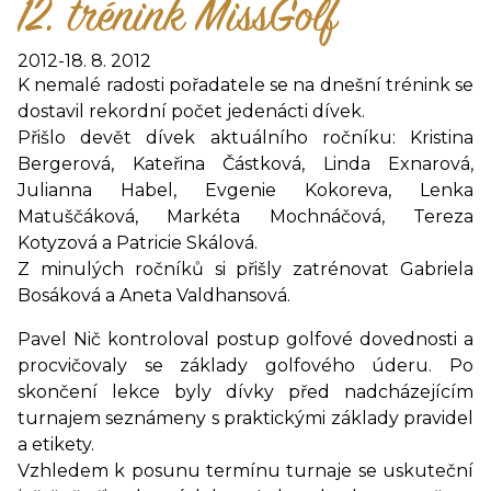
12. trénink MissGolf
2012
-
18. 8. 2012
K nemalé radosti pořadatele se na dnešní trénink se
dostavil rekordní počet jedenácti dívek.
Přišlo devět dívek aktuálního ročníku: Kristina
Bergerová, Kateřina Částková, Linda Exnarová,
Julianna Habel, Evgenie Kokoreva, Lenka
Matuščáková, Markéta Mochnáčová, Tereza
Kotyzová a Patricie Skálová.
Z minulých ročníků si přišly zatrénovat Gabriela
Bosáková a Aneta Valdhansová.
Pavel Nič kontroloval postup golfové dovednosti a
procvičovaly se základy golfového úderu. Po
skončení lekce byly dívky před nadcházejícím
turnajem seznámeny s praktickými základy pravidel
a etikety.
Vzhledem k posunu termínu turnaje se uskuteční