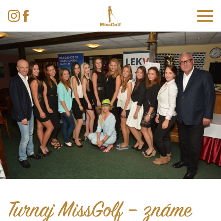
Turnaj MissGolf – známe