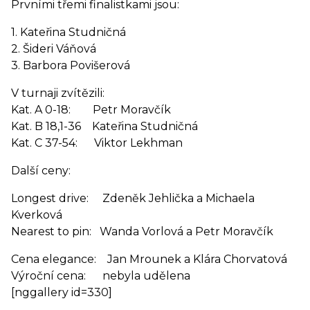
Prvními třemi finalistkami jsou:
1. Kateřina Studničná
2. Šideri Váňová
3. Barbora Povišerová
V turnaji zvítězili:
Kat. A 0-18: Petr Moravčík
Kat. B 18,1-36 Kateřina Studničná
Kat. C 37-54: Viktor Lekhman
Další ceny:
Longest drive: Zdeněk Jehlička a Michaela
Kverková
Nearest to pin: Wanda Vorlová a Petr Moravčík
Cena elegance: Jan Mrounek a Klára Chorvatová
Výroční cena: nebyla udělena
[nggallery id=330]