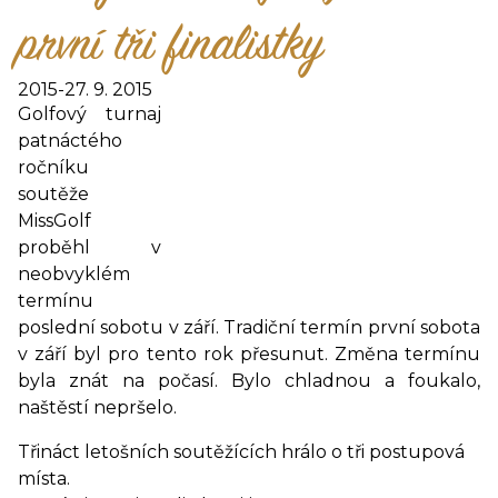
první tři finalistky
2015
-
27. 9. 2015
Golfový turnaj
patnáctého
ročníku
soutěže
MissGolf
proběhl v
neobvyklém
termínu
poslední sobotu v září. Tradiční termín první sobota
v září byl pro tento rok přesunut. Změna termínu
byla znát na počasí. Bylo chladnou a foukalo,
naštěstí nepršelo.
Třináct letošních soutěžících hrálo o tři postupová
místa.