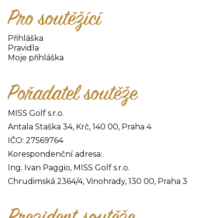
Pro soutěžící
Přihláška
Pravidla
Moje přihláška
Pořadatel soutěže
MISS Golf s.r.o.
Antala Staška 34, Krč, 140 00, Praha 4
IČO: 27569764
Korespondenční adresa:
Ing. Ivan Paggio, MISS Golf s.r.o.
Chrudimská 2364/4, Vinohrady, 130 00, Praha 3
Prezident soutěže