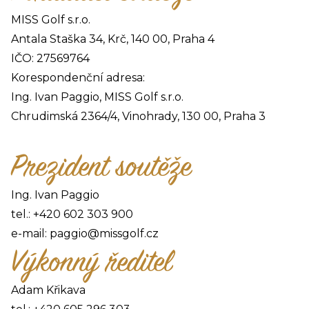
MISS Golf s.r.o.
Antala Staška 34, Krč, 140 00, Praha 4
IČO: 27569764
Korespondenční adresa:
Ing. Ivan Paggio, MISS Golf s.r.o.
Chrudimská 2364/4, Vinohrady, 130 00, Praha 3
Prezident soutěže
Ing. Ivan Paggio
tel.:
+420 602 303 900
e-mail:
paggio@missgolf.cz
Výkonný ředitel
Adam Křikava