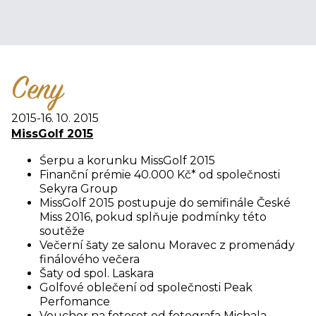
Ceny
2015
-
16. 10. 2015
MissGolf 2015
Śerpu a korunku MissGolf 2015
Finanční prémie 40.000 Kč* od společnosti
Sekyra Group
MissGolf 2015 postupuje do semifinále České
Miss 2016, pokud splňuje podmínky této
soutěže
Večerní šaty ze salonu Moravec z promenády
finálového večera
Šaty od spol. Laskara
Golfové oblečení od společnosti Peak
Perfomance
Voucher na fotoset od fotografa Michala